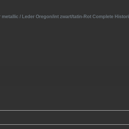
etallic / Leder Oregon/int zwart/tatin-Rot Complete Histor