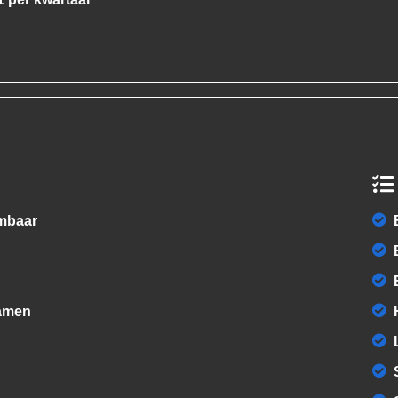
rmbaar
ramen