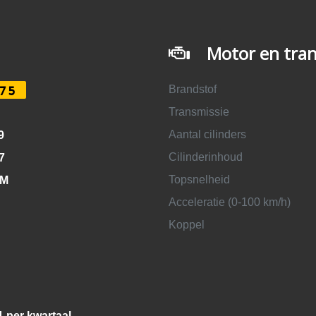
Motor en tran
Brandstof
75
Transmissie
Aantal cilinders
9
Cilinderinhoud
7
Topsnelheid
KM
Acceleratie (0-100 km/h)
Koppel
1 per kwartaal