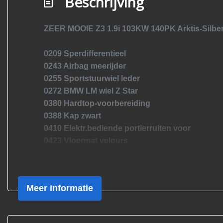
Beschrijving
ZEER MOOIE Z3 1.9i 103KW 140PK Arktis-Silber m
0209 Sperdifferentieel
0243 Airbag meerijder
0255 Sportstuurwiel leder
0272 BMW LM wiel Z Star
0380 Hardtop-voorbereiding
0388 Kap zwart
0410 Elektr.bediende portierruiten voor
0423 Vloermat velours
0428 Gevarendriehoek en verbandspakket
0438 Luxe houten uitrusting
0440 niet-roker-kit
Meer informatie
0494 Stoelverwarming bestuurder/passagier
0510 Koplichthoogteverstelling
0520 Mistlamp