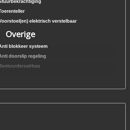
Stuurbekrachtiging
Toerenteller
Voorstoel(en) elektrisch verstelbaar
Overige
Anti blokkeer systeem
Anti doorslip regeling
Bestuurdersairbag
Elektrische ramen en getint glas
Passagiersairbag