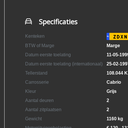
Specificaties
Kenteken
ZDXN
NL
BTW of Marge
Marge
Datum eerste toelating
11-05-199
Datum eerste toelating (internationaal)
25-02-199
Tellerstand
108.044 
Carrosserie
Cabrio
Kleur
Grijs
Aantal deuren
2
Aantal zitplaatsen
2
Gewicht
1160 kg
Motorrijtuigenbelasting
€ 120 - 13