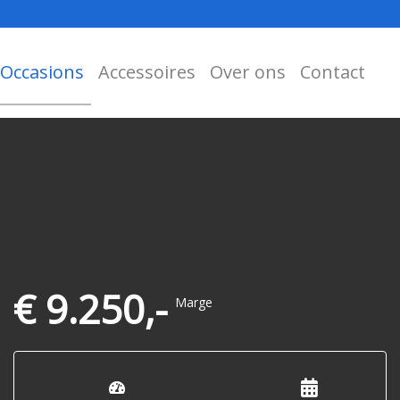
Occasions
Accessoires
Over ons
Contact
€ 9.250,-
Marge