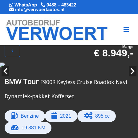
WhatsApp
0488 – 483422
info@verwoertautos.nl
Marge
€ 8.949,-
BMW Tour
F900R Keyless Cruise Roadlok Navi
Dynamiek-pakket Kofferset
Benzine
2021
895 cc
19.881 KM