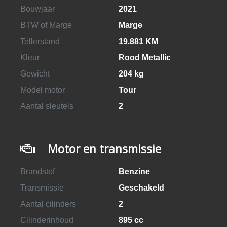
Bouwjaar
2021
BTW of Marge
Marge
Tellerstand
19.881 KM
Kleur
Rood Metallic
Gewicht
204 kg
Model motor
Tour
Aantal sleutels
2
Motor en transmissie
Brandstof
Benzine
Transmissie
Geschakeld
Aantal cilinders
2
Cilinderinhoud
895 cc