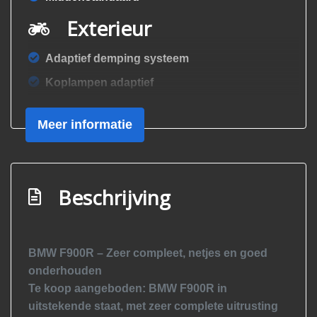
Exterieur
Adaptief demping systeem
Koplampen adaptief
Led dagrijverlichting
Meer informatie
Led koplampen
Metaalkleur
Two-tone metaalkleur
Beschrijving
Veiligheid
Alarmsysteem
BMW F900R – Zeer compleet, netjes en goed
Bandenspanningscontrolesysteem
onderhouden
Te koop aangeboden:
BMW F900R
in
uitstekende staat, met zeer complete uitrusting