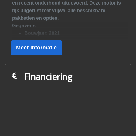
en
recent onderhoud uitgevoerd
. Deze motor is
rijk uitgerust met vrijwel alle beschikbare
pakketten en opties.
Gegevens:
Bouwjaar:
2021
Kilometerstand:
19.881 km
Meer informatie
Kleur:
Hockenheim-zilver metallic / racing-
rood
Type:
F 900 R (K83)
Transmissie:
Handgeschakeld
Financiering
Uitrusting & opties (o.a.):
Dynamisch ESA
ABS Pro
DTC (Dynamic Traction Control)
Comfort-pakket
Touring-pakket
Dynamiek-pakket