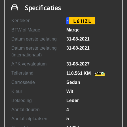
Specificaties
Kenteken
L611ZL
NL
BTW of Marge
Marge
Datum eerste toelating
31-08-2021
Datum eerste toelating
31-08-2021
(internationaal)
APK vervaldatum
31-08-2027
Tellerstand
110.561 KM
Carrosserie
Sedan
Kleur
Wit
Bekleding
Leder
Aantal deuren
4
Aantal zitplaatsen
5