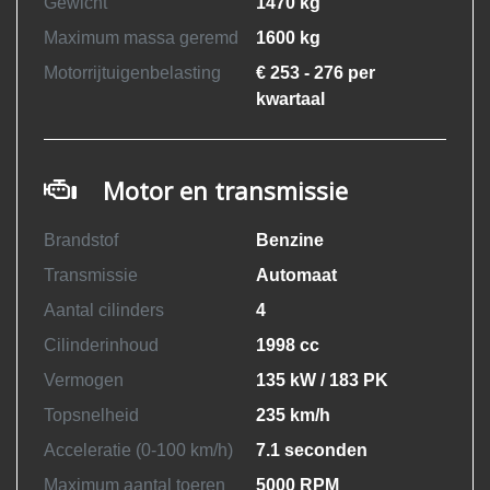
Gewicht
1470 kg
Maximum massa geremd
1600 kg
Motorrijtuigenbelasting
€ 253 - 276 per
kwartaal
Motor en transmissie
Brandstof
Benzine
Transmissie
Automaat
Aantal cilinders
4
Cilinderinhoud
1998 cc
Vermogen
135 kW / 183 PK
Topsnelheid
235 km/h
Acceleratie (0-100 km/h)
7.1 seconden
Maximum aantal toeren
5000 RPM